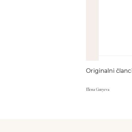
Radujemo se što ćemo vam pože
Originalni članc
CAPE
Elena Guryeva
ADRESA
Krimovica,
Crna Gora