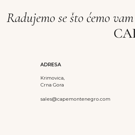
sales@capemontenegro.com
Uslovi i cene za 2025
Cape Montenegro 2025. Sva prava zadržana