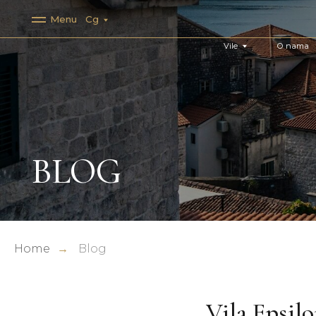
Menu
Cg
Vile
O nama
Spe
BLOG
Home
→
Blog
Vila Epsilo