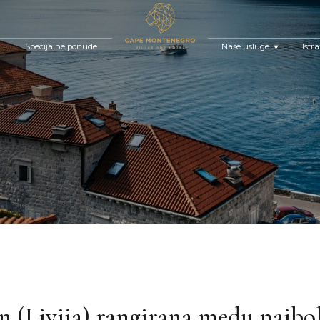
cijalne ponude
Naše usluge
Istražite Crnu Goru
n (Livija) ​​rangirana među najbo