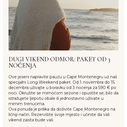
DUGI VIKEND ODMOR: PAKET OD 3
NOĆENJA
Ove jeseni napravite pauzu u Cape Montenegru uz naš
specijalni Long Weekend paket. Od 1. novembra do 15.
decembra uživajte u boravku od 3 noćenja za 590 € po
noći. Okružite se mirnoćom sezone i opustite se, bilo da
istražujete ljepotu obale ili jednostavno uživate u
mirnim trenucima.
Ova ponuda je prilika da doživite Cape Montenegro na
ličniji način. Rezervišite svoje mjesto i učinite da vaš
vikend zaista bude vaš.