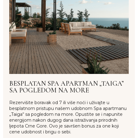
BESPLATAN SPA APARTMAN „TAIGA”
SA POGLEDOM NA MORE
Rezervišite boravak od 7 ili više noći i uživajte u
besplatnom pristupu našem udobnom Spa apartmanu
„Taiga“ sa pogledom na more. Opustite se i napunite
energijom nakon dugog dana istraživanja prirodnih
ljepota Crne Gore. Ovo je savršen bonus za one koji
cene udobnost i brigu o sebi.