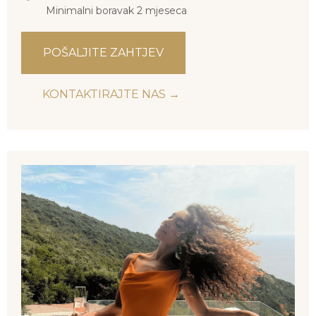
Minimalni boravak 2 mjeseca
POŠALJITE ZAHTJEV
KONTAKTIRAJTE NAS →
Radujemo se što ćemo vam poželjeti
dobrodošlicu u
CAPE MONTENEGRO
VILLAS
KONTAKTIRAJTE NAS
Odeljenje za rezervacije
+ 382 68 386 227
+ 382 68 441 392
+ 382 68 630 523
sales@capemontenegro.com