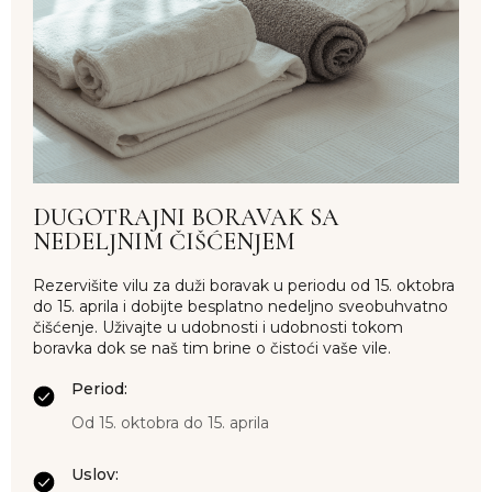
DUGOTRAJNI BORAVAK SA
NEDELJNIM ČIŠĆENJEM
Rezervišite vilu za duži boravak u periodu od 15. oktobra
do 15. aprila i dobijte besplatno nedeljno sveobuhvatno
čišćenje. Uživajte u udobnosti i udobnosti tokom
boravka dok se naš tim brine o čistoći vaše vile.
Period:
Od 15. oktobra do 15. aprila
Uslov: