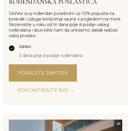
ROĐENDANSKA POSLASTICA
Učinite svoj rođendan posebnim uz 10% popusta na
boravak i usluge korišćenja saune s pogledom na more.
Rezervišite u roku od tri dana prije ili poslije vašeg
rođendana i dozvolite nam da unesemo dašak radosti
vašoj proslavi.
Uslov:
3 dana prije ili poslije rođendana
POŠALJITE ZAHTJEV
KONTAKTIRAJTE NAS →