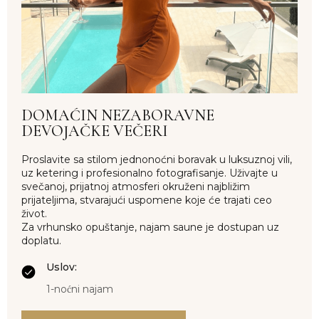
PRATITE NAS
Instagram
Facebook
ADRESA
Krimovica, Crna Gora
DOMAĆIN NEZABORAVNE
DEVOJAČKE VEČERI
Proslavite sa stilom jednonoćni boravak u luksuznoj vili,
uz ketering i profesionalno fotografisanje. Uživajte u
svečanoj, prijatnoj atmosferi okruženi najbližim
prijateljima, stvarajući uspomene koje će trajati ceo
život.
Za vrhunsko opuštanje, najam saune je dostupan uz
doplatu.
Uslov:
1-noćni najam